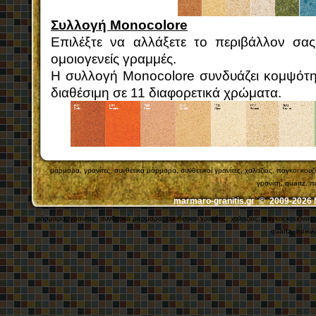
Συλλογή Monocolore
Επιλέξτε να αλλάξετε το περιβάλλον σα
ομοιογενείς γραμμές.
Η συλλογή Monocolore συνδυάζει κομψότητα
διαθέσιμη σε 11 διαφορετικά χρώματα.
μάρμαρα, γρανίτες, συνθετικά μάρμαρα, συνθετικοί γρανίτες, χαλαζίας, πάγκοι κ
γρανίτη, quartz, π
marmaro-granitis.gr © 2009-202
μάρμαρα, γρανίτες, συνθετικά μάρμαρα, συνθετικοί γρανίτες, χαλαζίας, πάγκοι κουζίν
quartz, ποικιλ