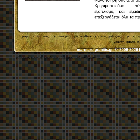
ικανοποίηση σας από τις
Χρησιμοποιούμε σύγ
εξοπλισμό, και εξει
επεξεργάζεται όλα τα πρ
μάρμαρα, γρανίτες, συνθετικά μάρμαρα, συνθετικοί γρανίτες, χαλαζίας, πάγκοι κ
γρανίτη, quartz, π
marmaro-granitis.gr © 2009-202
μάρμαρα, γρανίτες, συνθετικά μάρμαρα, συνθετικοί γρανίτες, χαλαζίας, πάγκοι κουζίν
quartz, ποικιλ