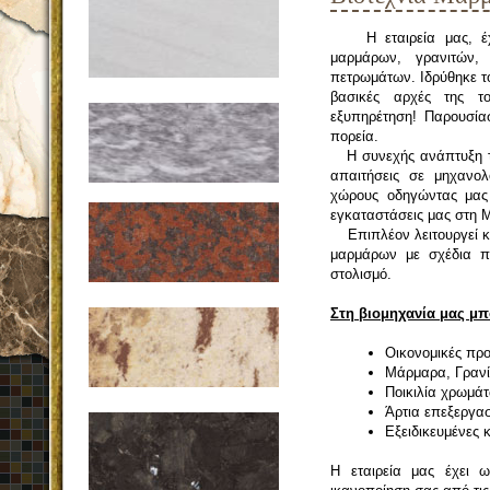
Η εταιρεία μας, έχει
μαρμάρων, γρανιτών, 
πετρωμάτων. Ιδρύθηκε τ
βασικές αρχές της το
εξυπηρέτηση! Παρουσία
πορεία.
Η συνεχής ανάπτυξη τω
απαιτήσεις σε μηχανολ
χώρους οδηγώντας μας 
εγκαταστάσεις μας στη 
Επιπλέον λειτουργεί κα
μαρμάρων με σχέδια π
στολισμό.
Στη βιομηχανία μας μπο
Οικονομικές προ
Μάρμαρα, Γρανίτ
Ποικιλία χρωμά
Άρτια επεξεργα
Εξειδικευμένες 
Η εταιρεία μας έχει 